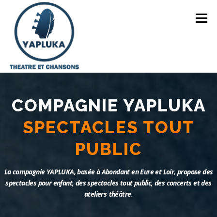
Menu
ACCUEIL
YAPLUKACÉKOI
LES SPECTACLES
COMPAGNIE YAPLUKA
COURS DE THÉÂTRE
LES ATELIERS
CONTACT
La compagnie YAPLUKA, basée à Abondant en Eure et Loir, propose des
spectacles pour enfant, des spectacles tout public, des concerts et des
ateliers
théâtre
.